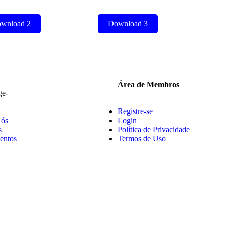
wnload 2
Download 3
Área de Membros
Registre-se
Nós
Login
s
Política de Privacidade
entos
Termos de Uso