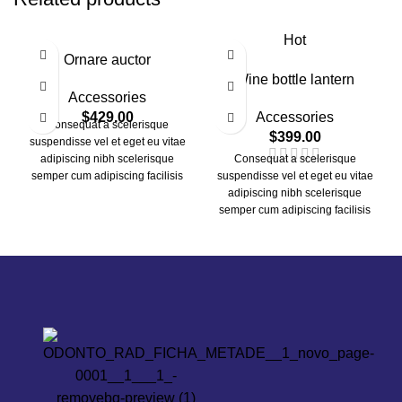
Hot
Ornare auctor
Wine bottle lantern
Accessories
$
429.00
Accessories
Consequat a scelerisque
$
399.00
suspendisse vel et eget eu vitae
adipiscing nibh scelerisque
Consequat a scelerisque
semper cum adipiscing facilisis
suspendisse vel et eget eu vitae
adipiscing est accumsan lorem
adipiscing nibh scelerisque
vestibulum. Aliquet mus a aptent
semper cum adipiscing facilisis
ullam corper metus accumsan.
adipiscing est accumsan lorem
Habitasse a purus nec ipsum a
vestibulum. Aliquet mus a aptent
urna ac ullamcorper varius
ullam corper metus accumsan.
metus blandit posuere.
Habitasse a purus nec ipsum a
urna ac ullamcorper varius
metus blandit posuere.