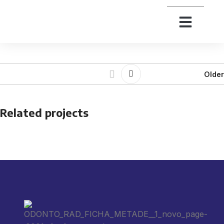
Older
Related projects
Suspendisse quam at vestibulum
Kitchen